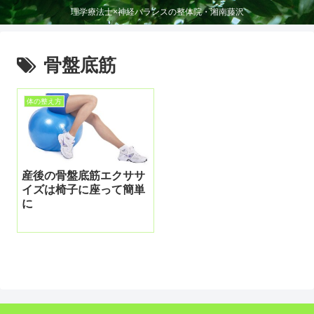
理学療法士×神経バランスの整体院・湘南藤沢
骨盤底筋
体の整え方
産後の骨盤底筋エクササ
イズは椅子に座って簡単
に