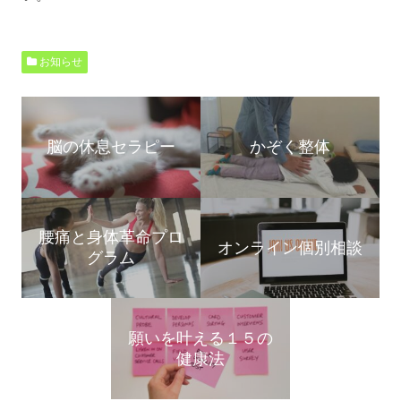
お知らせ
脳の休息セラピー
かぞく整体
腰痛と身体革命プロ
オンライン個別相談
グラム
願いを叶える１５の
健康法